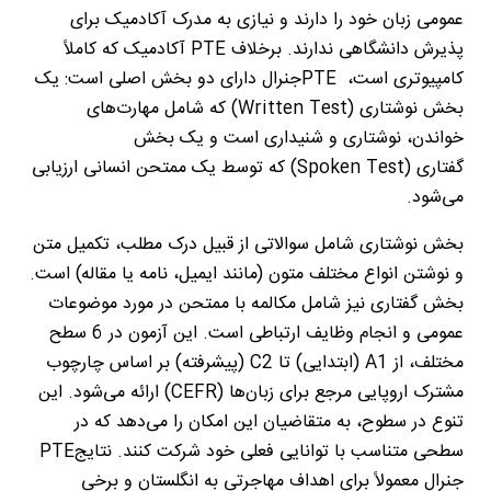
عمومی زبان خود را دارند و نیازی به مدرک آکادمیک برای
پذیرش دانشگاهی ندارند. برخلاف
PTE
آکادمیک که کاملاً
کامپیوتری است،
PTE
جنرال دارای دو بخش اصلی است: یک
بخش نوشتاری
(Written Test)
که شامل مهارت‌های
خواندن، نوشتاری و شنیداری است و یک بخش
گفتاری
(Spoken Test)
که توسط یک ممتحن انسانی ارزیابی
می‌شود
.
بخش نوشتاری شامل سوالاتی از قبیل درک مطلب، تکمیل متن
و نوشتن انواع مختلف متون (مانند ایمیل، نامه یا مقاله) است.
بخش گفتاری نیز شامل مکالمه با ممتحن در مورد موضوعات
عمومی و انجام وظایف ارتباطی است. این آزمون در 6 سطح
مختلف، از
A1
(ابتدایی) تا
C2
(پیشرفته) بر اساس چارچوب
مشترک اروپایی مرجع برای زبان‌ها
(CEFR)
ارائه می‌شود. این
تنوع در سطوح، به متقاضیان این امکان را می‌دهد که در
سطحی متناسب با توانایی فعلی خود شرکت کنند. نتایج
PTE
جنرال معمولاً برای اهداف مهاجرتی به انگلستان و برخی